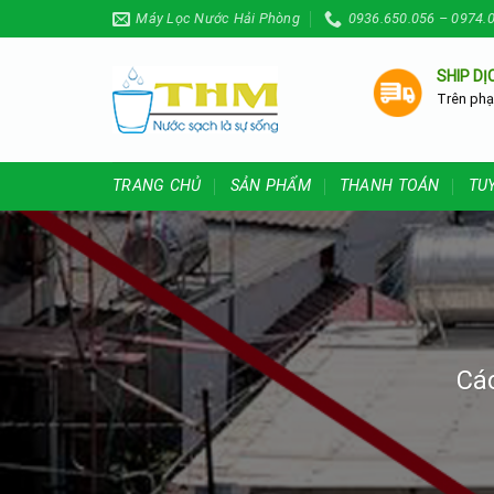
Skip
Máy Lọc Nước Hải Phòng
0936.650.056 – 0974.
to
content
SHIP DỊ
Trên phạ
TRANG CHỦ
SẢN PHẨM
THANH TOÁN
TU
Các