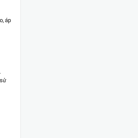
o, áp
.
 sử