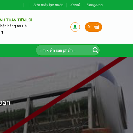
Sửa máy lọc nước
Karofi
Kangaroo
NH TOÁN TIỆN LỢI
nhận hàng tại Hải
0
₫
ng
Tìm
kiếm:
 bạn