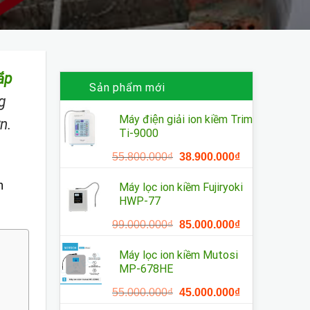
ắp
Sản phẩm mới
g
Máy điện giải ion kiềm Trim
n.
Ti-9000
Giá
Giá
55.800.000
₫
38.900.000
₫
gốc
hiện
n
là:
tại
Máy lọc ion kiềm Fujiryoki
55.800.000₫.
là:
HWP-77
38.900.000₫.
Giá
Giá
99.000.000
₫
85.000.000
₫
gốc
hiện
là:
tại
Máy lọc ion kiềm Mutosi
99.000.000₫.
là:
MP-678HE
85.000.000₫.
Giá
Giá
55.000.000
₫
45.000.000
₫
gốc
hiện