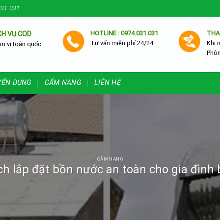
031.031
HOTLINE : 0974.031.031
THA
CH VỤ COD
Tư vấn miễn phí 24/24
Khi 
m vi toàn quốc
Phò
YỂN DỤNG
CẨM NANG
LIÊN HỆ
CẨM NANG
h lắp đặt bồn nước an toàn cho gia đình