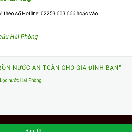
n hệ theo số Hotline: 02253.603.666 hoặc vào
cầu Hải Phòng
BỒN NƯỚC AN TOÀN CHO GIA ĐÌNH BẠN
”
| Lọc nước Hải Phòng
Bản đồ