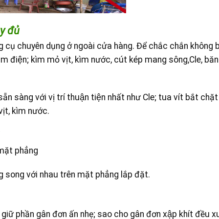
ầy đủ
 cụ chuyên dụng ở ngoài cửa hàng. Để chắc chắn không 
 điện; kìm mỏ vịt, kìm nước, cút kép mang sông,Cle, băn
n sàng với vị trí thuận tiện nhất như Cle; tua vít bắt chặt
 vịt, kìm nước.
 mặt phẳng
ng song với nhau trên mặt phẳng lắp đặt.
ay giữ phần gân đơn ấn nhẹ; sao cho gân đơn xập khít đều 