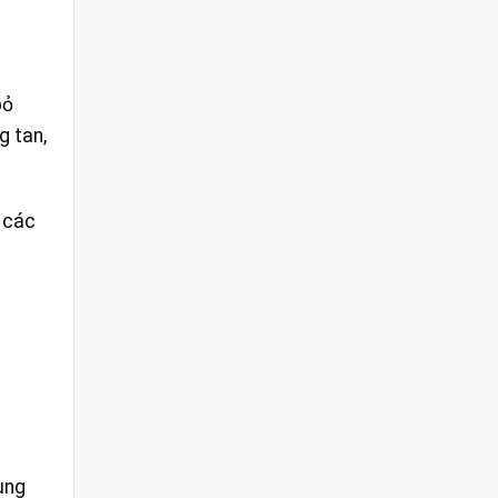
bỏ
g tan,
 các
xung