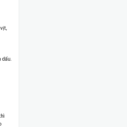
ịt,
h dấu.
thì
o