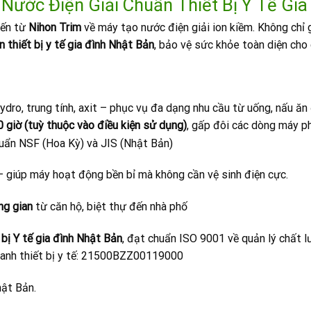
 Nước Điện Giải Chuẩn Thiết Bị Y Tế Gia
đến từ
Nihon Trim
về máy tạo nước điện giải ion kiềm. Không chỉ 
 thiết bị y tế gia đình Nhật Bản
, bảo vệ sức khỏe toàn diện cho 
hydro, trung tính, axit – phục vụ đa dạng nhu cầu từ uống, nấu ă
0 giờ
(tuỳ thuộc vào điều kiện sử dụng)
, gấp đôi các dòng máy p
uẩn NSF (Hoa Kỳ) và JIS (Nhật Bản)
 giúp máy hoạt động bền bỉ mà không cần vệ sinh điện cực.
ng gian
từ căn hộ, biệt thự đến nhà phố
bị Y tế gia đình Nhật Bản
, đạt chuẩn ISO 9001 về quản lý chất l
doanh thiết bị y tế: 21500BZZ00119000
hật Bản.