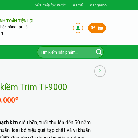
Sửa máy lọc nước
Karofi
Kangaroo
NH TOÁN TIỆN LỢI
nhận hàng tại Hải
0
₫
ng
Tìm
kiếm:
n kiềm Trim Ti-9000
Giá
0.000
₫
hiện
tại
.000₫.
là:
bạch kim
siêu bền, tuổi thọ lên đến 50 năm.
38.900.000₫.
uẩn, loại bỏ hiệu quả tạp chất và vi khuẩn.
 kiềm
, đáp ứng đa dạng nhu cầu sử dụng.