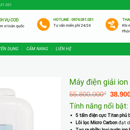
031.031
HOTLINE : 0974.031.031
THA
CH VỤ COD
Tư vấn miễn phí 24/24
Khi 
m vi toàn quốc
Phò
YỂN DỤNG
CẨM NANG
LIÊN HỆ
Máy điện giải io
Giá
55.800.000
38.90
₫
gốc
Tính năng nổi bật:
là:
55.800
5 tấm điện cực Titan phủ 
Lõi lọc Micro Carbon
đạt ch
Tạo ra nhiều loại nước ion