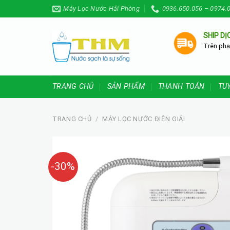
Skip
Máy Lọc Nước Hải Phòng
0936.650.056 – 0974.
to
content
SHIP DỊ
Trên phạ
TRANG CHỦ
SẢN PHẨM
THANH TOÁN
TU
TRANG CHỦ
/
MÁY LỌC NƯỚC ĐIỆN GIẢI
-30%