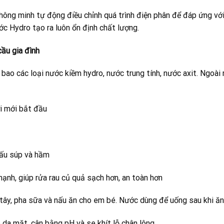
hông minh tự động điều chỉnh quá trình điện phân để đáp ứng vớ
c Hydro tạo ra luôn ổn định chất lượng.
cầu gia đình
 bao các loại nước kiềm hydro, nước trung tính, nước axit. Ngoài
i mới bắt đầu
nấu súp và hầm
mạnh, giúp rửa rau củ quả sạch hơn, an toàn hơn
tây, pha sữa và nấu ăn cho em bé. Nước dùng để uống sau khi ăn
 da mặt, cân bằng pH và se khít lỗ chân lông.