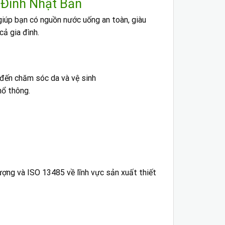
 Đình Nhật Bản
giúp bạn có nguồn nước uống an toàn, giàu
cả gia đình.
n đến chăm sóc da và vệ sinh
hổ thông.
ượng và ISO 13485 về lĩnh vực sản xuất thiết