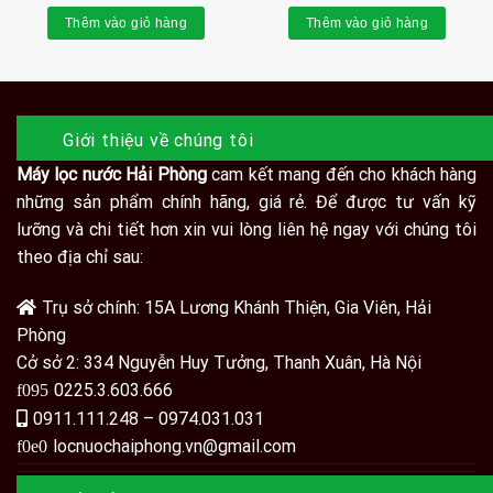
là:
tại
là:
tại
Thêm vào giỏ hàng
Thêm vào giỏ hàng
700.000₫.
là:
4.000.000₫.
là:
0.000₫.
600.000₫.
3.500.
Giới thiệu về chúng tôi
Máy lọc nước Hải Phòng
cam kết mang đến cho khách hàng
những sản phẩm chính hãng, giá rẻ. Để được tư vấn kỹ
lưỡng và chi tiết hơn xin vui lòng liên hệ ngay với chúng tôi
theo địa chỉ sau:
Trụ sở chính: 15A Lương Khánh Thiện, Gia Viên, Hải
Phòng
Cở sở 2: 334 Nguyễn Huy Tưởng, Thanh Xuân, Hà Nội
0225.3.603.666
0911.111.248 – 0974.031.031
locnuochaiphong.vn@gmail.com