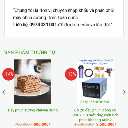
“Chúng tôi là đơn vị chuyên nhập khẩu và phân phối
máy phun sương trên toàn quốc:
Liên hệ:
0974.031.031
để được tư vấn và lăp đặt”
SẢN PHẨM TƯƠNG TỰ
-14%
-13%
Bộ 20 đầu phun, động cơ
Dây phun sương chuyên dụng
2807, 30 mét dây, diện tích
phun khoang 40m2
Giá
Giá
Giá
Giá
700.000
₫
600.000
₫
4.000.000
₫
3.500.000
₫
gốc
hiện
gốc
hiện