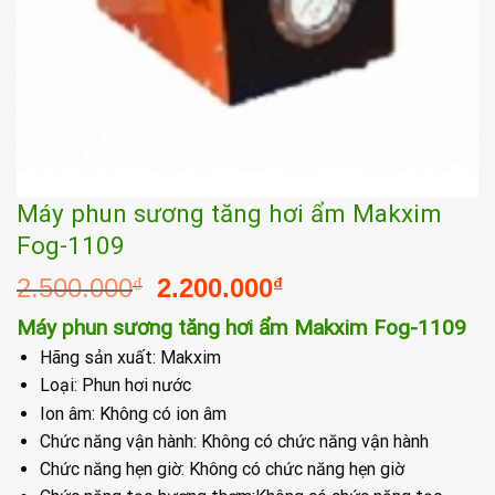
Máy phun sương tăng hơi ẩm Makxim
Fog-1109
Giá
Giá
2.500.000
2.200.000
₫
₫
gốc
hiện
Máy phun sương tăng hơi ẩm Makxim Fog-1109
là:
tại
Hãng sản xuất: Makxim
2.500.000₫.
là:
Loại: Phun hơi nước
2.200.000₫.
Ion âm: Không có ion âm
Chức năng vận hành: Không có chức năng vận hành
Chức năng hẹn giờ: Không có chức năng hẹn giờ