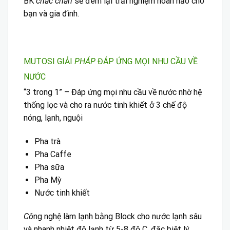
BK
chắc chắn
sẽ đem lại trải nghiệm hoàn hảo cho
bạn và gia đình.
MUTOSI GIẢI
PHÁP
ĐÁP ỨNG MỌI NHU CẦU VỀ
NƯỚC
“3 trong 1” – Đáp ứng mọi nhu cầu về nước nhờ hệ
thống lọc và cho ra nước tinh khiết ở 3 chế độ
nóng, lạnh, nguội
Pha trà
Pha Caffe
Pha sữa
Pha Mỳ
Nước tinh khiết
Cô
ng nghệ làm lạnh bằng Block cho nước lạnh sâu
và nhanh nhiệt độ lạnh từ 5-8 độ C, đặc biệt lý