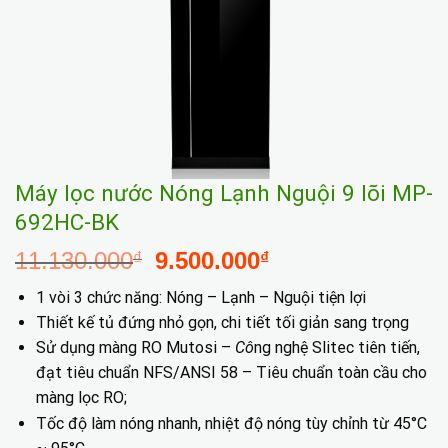
Máy lọc nước Nóng Lạnh Nguội 9 lõi MP-
692HC-BK
Giá
Giá
11.130.000
9.500.000
₫
₫
gốc
hiện
1 vòi 3 chức năng: Nóng – Lạnh – Nguội tiện lợi
là:
tại
Thiết kế tủ đứng nhỏ gọn, chi tiết tối giản sang trọng
11.130.000₫.
là:
Sử dụng màng RO Mutosi –
Cô
ng nghệ Slitec tiên tiến,
9.500.000₫.
đạt tiêu chuẩn NFS/ANSI 58 – Tiêu chuẩn toàn cầu cho
màng lọc RO;
Tốc độ làm nóng nhanh, nhiệt độ nóng tùy chỉnh từ 45°C