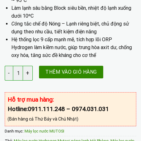
~ 95°C
Làm lạnh sâu bằng Block siêu bền, nhiệt độ lạnh xuống
dưới 10ºC
Cô
ng tắc chế độ Nóng – Lạnh riêng biệt, chủ động sử
dụng theo nhu cầu, tiết kiệm điện năng
Hệ thống lọc 9 cấp mạnh mẽ, tích hợp lõi ORP
Hydrogen làm kiềm nước, giúp trung hòa axit dư, chống
oxy hóa, tăng sức đề kháng cho cơ thể
Máy lọc nước Nóng Lạnh Nguội 9 lõi MP-692HC-BK số lượng
THÊM VÀO GIỎ HÀNG
Hỗ trợ mua hàng:
Hotline:0911.111.248 – 0974.031.031
(Bán hàng cả Thứ Bảy và Chủ Nhật)
Danh mục:
Máy lọc nước MUTOSI
Thẻ:
Máy lọc nước Hydrogen Mutosi nóng lạnh Hải Phòng
,
Máy lọc nước