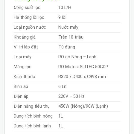
Cô
ng suất lọc
10 L/H
Hệ thống lõi lọc
9 lõi
Loại nguồn nước
Nước máy
Khoảng giá
Trên 10 triệu
Vị trí lắp đặt
Tủ đứng
Loại máy
RO có Nóng – Lạnh
Màng lọc
RO Mutosi SLITEC 50GDP
Kích thước
R320 x D400 x C998 mm
Bình áp
6 Lít
Điện áp
220V – 50 Hz
Điện năng tiêu thụ
450W (Nóng)/90W (Lạnh)
Dung tích bình nóng
1L
Dung tích bình lạnh
1L