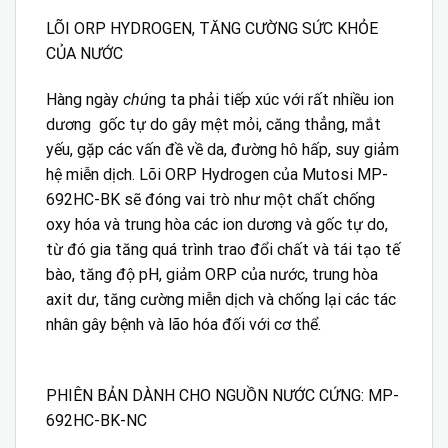
LÕI ORP HYDROGEN, TĂNG CƯỜNG SỨC KHỎE
CỦA NƯỚC
Hàng ngày
chú
ng ta phải tiếp xúc với rất nhiều ion
dương gốc tự do gây mệt mỏi, căng thẳng, mắt
yếu, gặp các vấn đề về da, đường hô hấp, suy giảm
hệ miễn dịch. Lõi ORP Hydrogen của Mutosi MP-
692HC-BK sẽ đóng vai trò như một chất chống
oxy hóa và trung hòa các ion dương và gốc tự do,
từ đó gia tăng quá trình trao đổi chất và tái tạo tế
bào, tăng độ pH, giảm ORP của nước, trung hòa
axit dư, tăng cường miễn dịch và chống lại các tác
nhân gây bệnh và lão hóa đối với cơ thể.
PHIÊN BẢN DÀNH CHO NGUỒN NƯỚC CỨNG: MP-
692HC-BK-NC