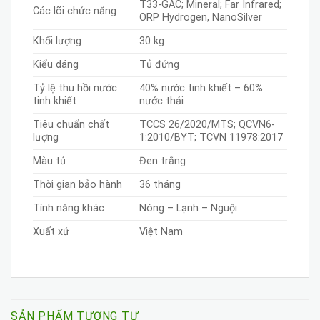
T33-GAC; Mineral; Far Infrared;
Các lõi chức năng
ORP Hydrogen, NanoSilver
Khối lượng
30 kg
Kiểu dáng
Tủ đứng
Tỷ lệ thu hồi nước
40% nước tinh khiết – 60%
tinh khiết
nước thải
Tiêu chuẩn chất
TCCS 26/2020/MTS; QCVN6-
lượng
1:2010/BYT; TCVN 11978:2017
Màu tủ
Đen trắng
Thời gian bảo hành
36 tháng
Tính năng khác
Nóng – Lạnh – Nguội
Xuất xứ
Việt Nam
SẢN PHẨM TƯƠNG TỰ