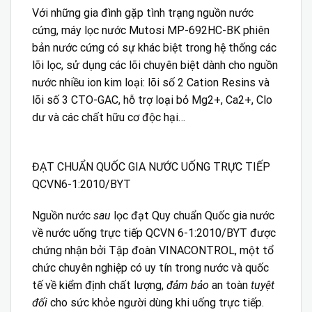
Với những gia đình gặp tình trạng nguồn nước
cứng, máy lọc nước Mutosi MP-692HC-BK phiên
bản nước cứng có sự khác biệt trong hệ thống các
lõi lọc, sử dụng các lõi chuyên biệt dành cho nguồn
nước nhiều ion kim loại: lõi số 2 Cation Resins và
lõi số 3 CTO-GAC, hỗ trợ loại bỏ Mg2+, Ca2+, Clo
dư và các chất hữu cơ độc hại…
ĐẠT CHUẨN QUỐC GIA NƯỚC UỐNG TRỰC TIẾP
QCVN6-1:2010/BYT
Nguồn nước
sau
lọc đạt Quy chuẩn Quốc gia nước
về nước uống trực tiếp QCVN 6-1:2010/BYT được
chứng nhận bởi Tập đoàn VINACONTROL, một tổ
chức chuyên nghiệp có uy tín trong nước và quốc
tế về kiểm định chất lượng,
đảm bảo
an toàn
tuyệt
đối
cho sức khỏe người dùng khi uống trực tiếp.