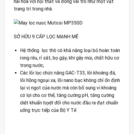
hài hòa với nội thất và đóng vai trò như một vật
trang trí trong nhà.
SỞ HỮU 9 CẤP LỌC MẠNH MẼ
Hệ thống lọc thô có khả năng loại bỏ hoàn toàn
rong rêu, rỉ sắt, bọ gậy, khí gây mùi, chất hữu cơ
trong nước,
Các lõi lọc chức năng GAC-T33, lõi khoáng đá,
lõi hồng ngoại xa, lõi nano bạc không chỉ ổn định
lại vị ngọt của nước mà còn bổ sung vi khoáng
có lợi cho cơ thể, tăng cường pH, tăng cường
diệt khuẩn
tuyệt đối
cho nước đầu ra đạt chuẩn
uống trực tiếp của Bộ Y Tế