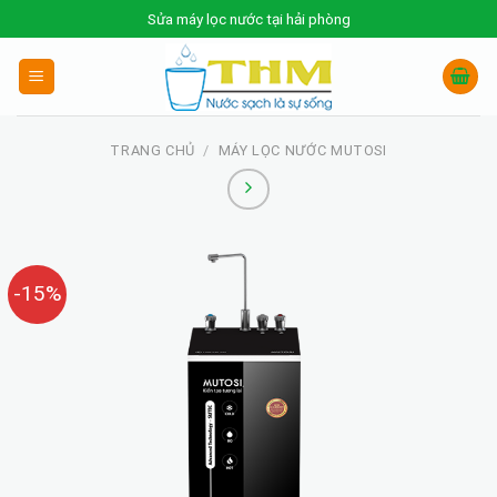
Skip
Sửa máy lọc nước tại hải phòng
to
content
TRANG CHỦ
/
MÁY LỌC NƯỚC MUTOSI
-15%