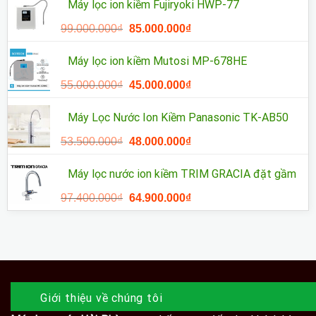
là:
tại
Máy lọc ion kiềm Fujiryoki HWP-77
55.800.000₫.
là:
Giá
Giá
99.000.000
₫
85.000.000
₫
38.900.000₫.
gốc
hiện
là:
tại
Máy lọc ion kiềm Mutosi MP-678HE
99.000.000₫.
là:
Giá
Giá
55.000.000
₫
45.000.000
₫
85.000.000₫.
gốc
hiện
là:
tại
Máy Lọc Nước Ion Kiềm Panasonic TK-AB50
55.000.000₫.
là:
Giá
Giá
53.500.000
₫
48.000.000
₫
45.000.000₫.
gốc
hiện
là:
tại
Máy lọc nước ion kiềm TRIM GRACIA đặt gầm
53.500.000₫.
là:
Giá
Giá
97.400.000
₫
64.900.000
₫
48.000.000₫.
gốc
hiện
là:
tại
97.400.000₫.
là:
64.900.000₫.
Giới thiệu về chúng tôi