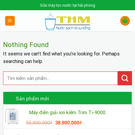
Skip
Sửa máy lọc nước tại hải phòng
to
content
Nothing Found
It seems we can’t find what you’re looking for. Perhaps
searching can help.
Sản phẩm mới
Máy điện giải ion kiềm Trim Ti-9000
Giá
Giá
55.800.000
₫
38.900.000
₫
gốc
hiện