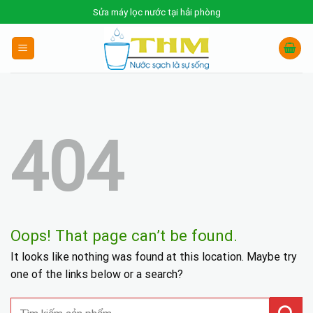
Skip
Sửa máy lọc nước tại hải phòng
to
content
404
Oops! That page can’t be found.
It looks like nothing was found at this location. Maybe try
one of the links below or a search?