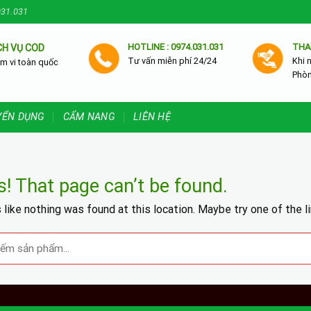
031.031
HOTLINE : 0974.031.031
THA
CH VỤ COD
Tư vấn miễn phí 24/24
Khi 
m vi toàn quốc
Phò
YỂN DỤNG
CẨM NANG
LIÊN HỆ
! That page can’t be found.
s like nothing was found at this location. Maybe try one of the l