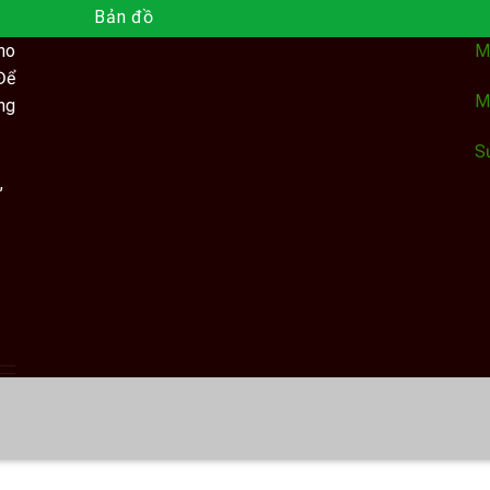
Bản đồ
ho
M
Để
M
ng
S
,