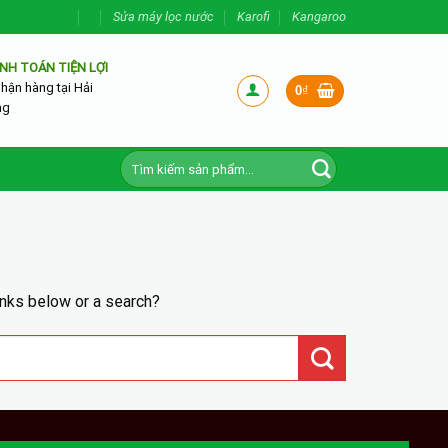
Sửa máy lọc nước
Karofi
Kangaroo
NH TOÁN TIỆN LỢI
nhận hàng tại Hải
0
₫
ng
Tìm
kiếm:
inks below or a search?