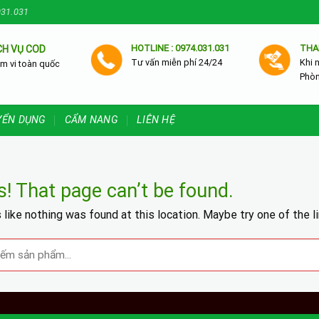
031.031
HOTLINE : 0974.031.031
THA
CH VỤ COD
Tư vấn miễn phí 24/24
Khi 
m vi toàn quốc
Phò
YỂN DỤNG
CẨM NANG
LIÊN HỆ
! That page can’t be found.
s like nothing was found at this location. Maybe try one of the l