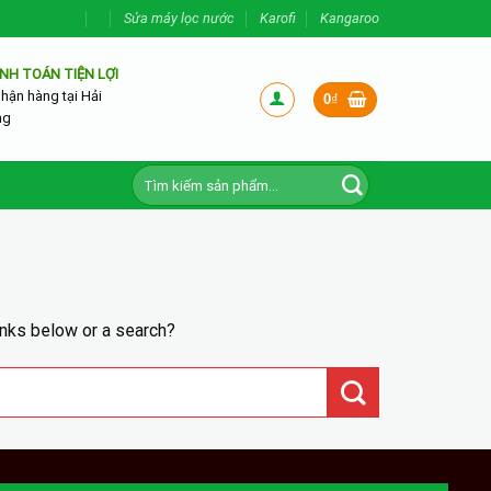
Sửa máy lọc nước
Karofi
Kangaroo
NH TOÁN TIỆN LỢI
nhận hàng tại Hải
0
₫
ng
Tìm
kiếm:
inks below or a search?