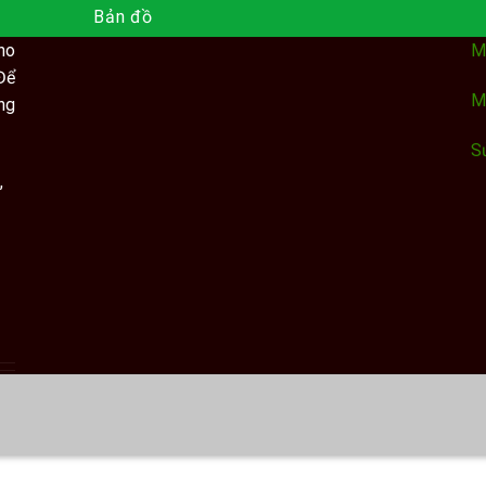
Bản đồ
ho
M
Để
M
ng
S
,