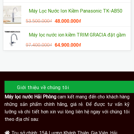
gốc
hiện
là:
tại
Máy Lọc Nước Ion Kiềm Panasonic TK-AB50
55.000.000₫.
là:
Giá
Giá
53.500.000
₫
48.000.000
₫
45.000.000₫.
gốc
hiện
là:
tại
Máy lọc nước ion kiềm TRIM GRACIA đặt gầm
53.500.000₫.
là:
Giá
Giá
97.400.000
₫
64.900.000
₫
48.000.000₫.
gốc
hiện
là:
tại
97.400.000₫.
là:
64.900.000₫.
Giới thiệu về chúng tôi
Máy lọc nước Hải Phòng
cam kết mang đến cho khách hàng
những sản phẩm chính hãng, giá rẻ. Để được tư vấn kỹ
lưỡng và chi tiết hơn xin vui lòng liên hệ ngay với chúng tôi
theo địa chỉ sau:
Trụ sở chính: 15A Lương Khánh Thiện, Gia Viên, Hải