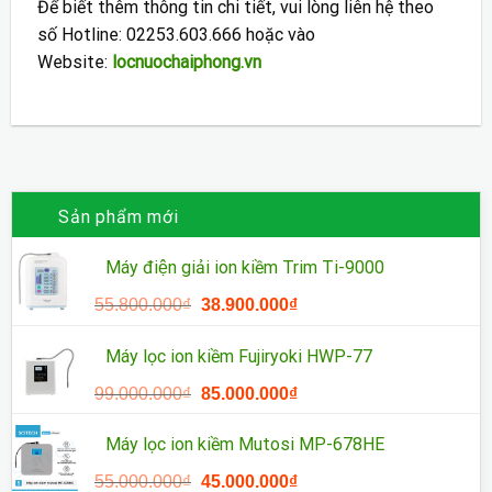
Để biết thêm thông tin chi tiết, vui lòng liên hệ theo
số Hotline:
02253.603.666
hoặc vào
Website:
locnuochaiphong.vn
Sản phẩm mới
Máy điện giải ion kiềm Trim Ti-9000
Giá
Giá
55.800.000
₫
38.900.000
₫
gốc
hiện
là:
tại
Máy lọc ion kiềm Fujiryoki HWP-77
55.800.000₫.
là:
Giá
Giá
99.000.000
₫
85.000.000
₫
38.900.000₫.
gốc
hiện
là:
tại
Máy lọc ion kiềm Mutosi MP-678HE
99.000.000₫.
là:
Giá
Giá
55.000.000
₫
45.000.000
₫
85.000.000₫.