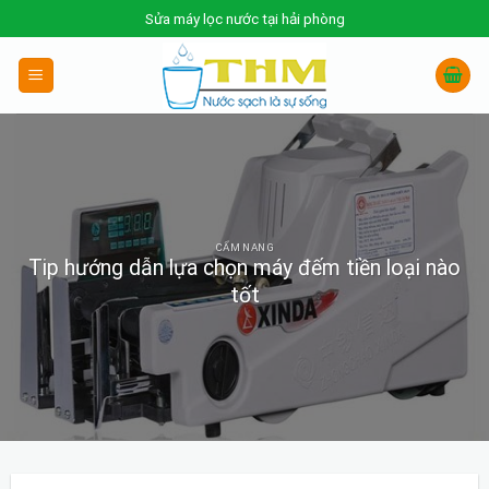
Skip
Sửa máy lọc nước tại hải phòng
to
content
CẨM NANG
Tip hướng dẫn lựa chọn máy đếm tiền loại nào
tốt