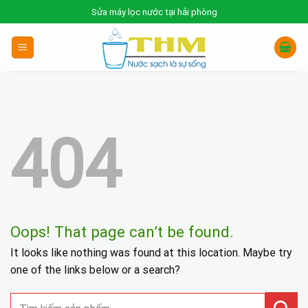
Skip
Sửa máy lọc nước tại hải phòng
to
content
404
Oops! That page can’t be found.
It looks like nothing was found at this location. Maybe try
one of the links below or a search?